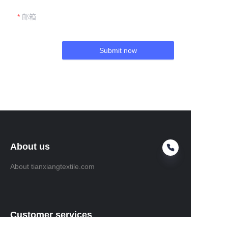
邮箱
Submit now
About us
About tianxiangtextile.com
Customer services