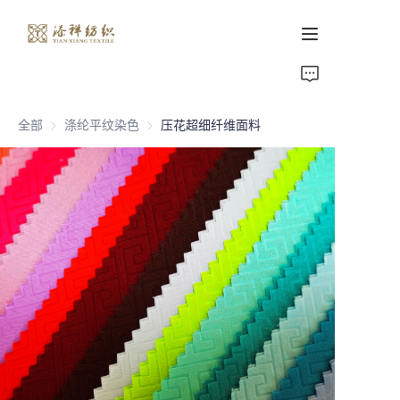
首页
全部
涤纶平纹染色
涤纶平纹染色
压花超细纤维面料
关于我们
产品页