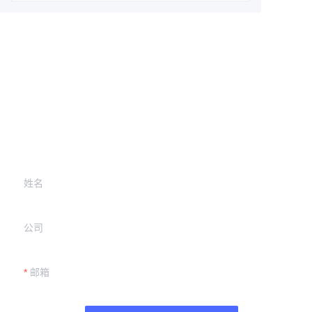
Leave your
information and
we will contact you.
姓名
公司
邮箱