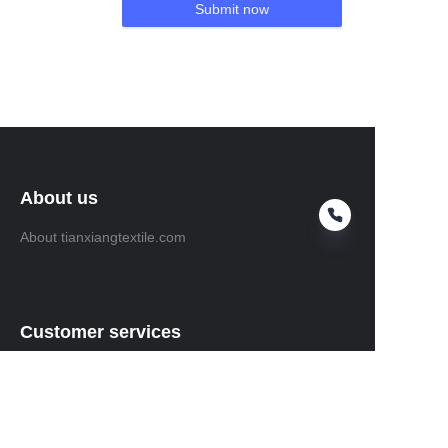
Submit now
About us
About tianxiangtextile.com
Customer services
Help Center
Feedback