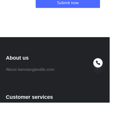
Submit now
About us
About tianxiangtextile.com
Customer services
Help Center
Feedback