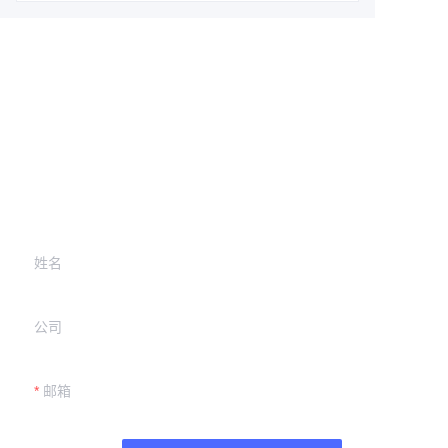
Leave your
information and
we will contact you.
姓名
公司
邮箱