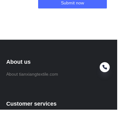
Submit now
About us
About tianxiangtextile.com
Customer services
Help Center
Feedback