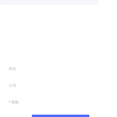
Leave your
information and
we will contact you.
姓名
公司
邮箱