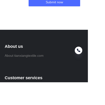
Submit now
About us
About tianxiangtextile.com
Customer services
Help Center
Feedback