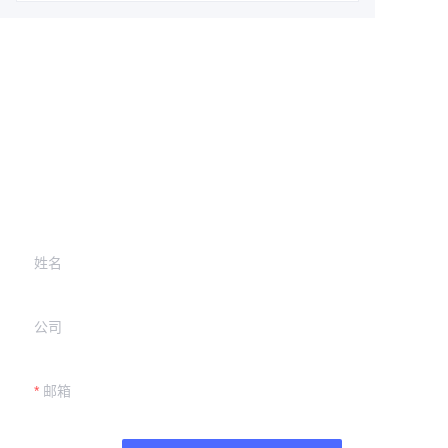
Leave your
information and
we will contact you.
姓名
公司
邮箱