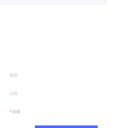
Leave your
information and
we will contact you.
姓名
公司
邮箱