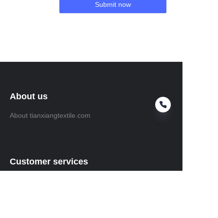
Submit now
About us
About tianxiangtextile.com
Customer services
Help Center
Feedback