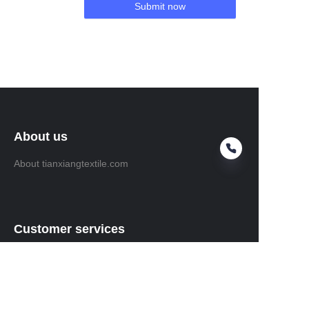
Submit now
About us
About tianxiangtextile.com
Customer services
Help Center
Feedback