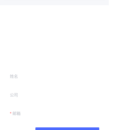
Leave your
information and
we will contact you.
姓名
公司
邮箱