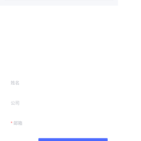
Leave your
information and
we will contact you.
姓名
公司
邮箱