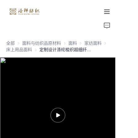
首页
全部
面料与纺织品原材料
面料与纺织品原材料
面料
面料
家纺面料
家纺面料
关于我们
床上用品面料
床上用品面料
定制设计涤纶梭织超细纤维床单面料分散印花柔软磨毛面料，适用于沙发床单和床上用品套装
产品页