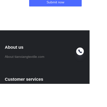
Submit now
About us
About tianxiangtextile.com
Customer services
Help Center
Feedback