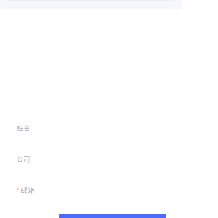
Leave your
information and
we will contact you.
姓名
公司
邮箱