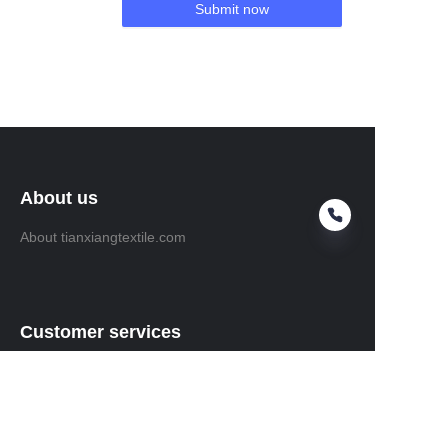
Submit now
About us
About tianxiangtextile.com
Customer services
Help Center
Feedback