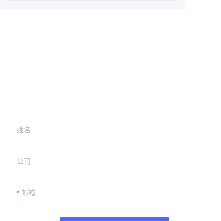
Leave your
information and
we will contact you.
姓名
公司
邮箱