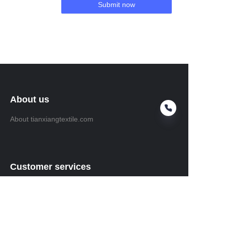
Submit now
About us
About tianxiangtextile.com
Customer services
Help Center
Feedback