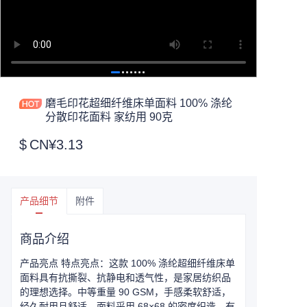
磨毛印花超细纤维床单面料 100% 涤纶
分散印花面料 家纺用 90克
$
CN¥3.13
产品细节
附件
商品介绍
产品亮点 特点亮点：这款 100% 涤纶超细纤维床单
面料具有抗撕裂、抗静电和透气性，是家居纺织品
的理想选择。中等重量 90 GSM，手感柔软舒适，
经久耐用且舒适。面料采用 68×68 的密度织造，有