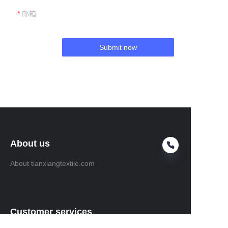
邮箱
Submit now
About us
About tianxiangtextile.com
Customer services