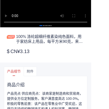
100% 涤纶超细纤维素染纯色面料，用
于家纺床上用品，每平方米90克，来自
长兴天祥纺织
$
CN¥3.13
产品细节
附件
商品介绍
产品亮点 供应商亮点：该商家是制造商和贸易商，
提供全方位定制服务，客户满意度高达 100.0%。
积极的零售前景：该产品在零售业中广受欢迎，这
得益于持续的畅销排名和诱人的利润率。畅销排