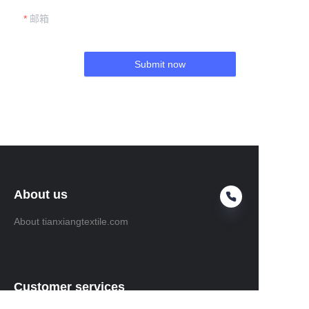
邮箱
Submit now
About us
About tianxiangtextile.com
Customer services