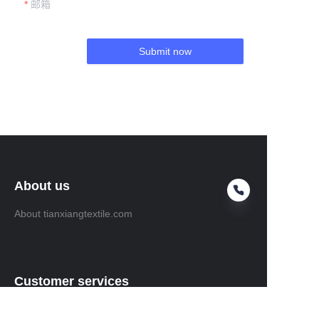
邮箱
Submit now
About us
About tianxiangtextile.com
Customer services
Help Center