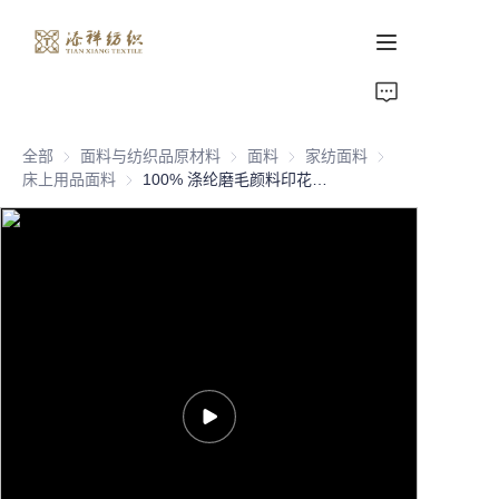
首页
全部
面料与纺织品原材料
面料与纺织品原材料
面料
面料
家纺面料
家纺面料
关于我们
床上用品面料
床上用品面料
100% 涤纶磨毛颜料印花超细纤维面料，适用于家居纺织床单/沙发/床罩，色牢度好，75gsm
产品页