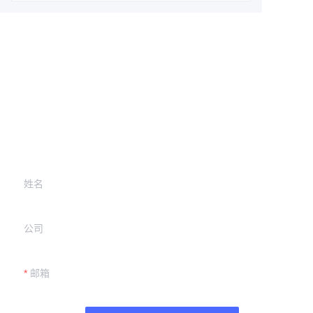
Leave your
information and
we will contact you.
姓名
公司
邮箱