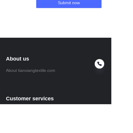
Submit now
About us
About tianxiangtextile.com
Customer services
Help Center
Feedback