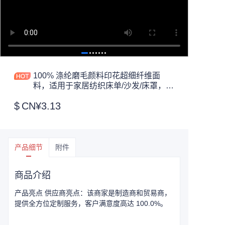
100% 涤纶磨毛颜料印花超细纤维面
料，适用于家居纺织床单/沙发/床罩，色
牢度好，75gsm
$
CN¥3.13
产品细节
附件
商品介绍
产品亮点 供应商亮点：该商家是制造商和贸易商，
提供全方位定制服务，客户满意度高达 100.0%。